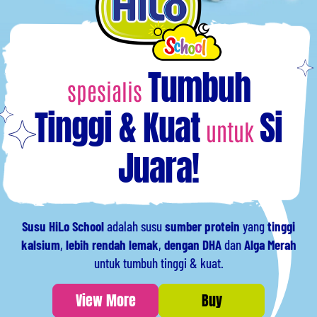
Tumbuh
spesialis
Tinggi & Kuat
Si
untuk
Juara!
Susu HiLo School
adalah susu
sumber protein
yang
tinggi
kalsium
,
lebih rendah lemak
,
dengan DHA
dan
Alga Merah
untuk tumbuh tinggi & kuat.
View More
Buy