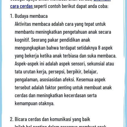
cara cerdas
seperti contoh berikut dapat anda coba:
Budaya membaca
Aktivitas membaca adalah cara yang tepat untuk
membantu meningkatkan pengetahuan anak secara
kognitif. Seorang pakar pendidikan anak
mengungkapkan bahwa terdapat setidaknya 8 aspek
yang bekerja ketika anak terbiasa dan suka membaca.
Aspek-aspek ini adalah aspek sensori, sekunsial atau
tata urutan kerja, persepsi, berpikir, belajar,
pengalaman, asosiasidan afeksi. Kesemua aspek
tersebut adalah faktor penting untuk membuat anak
cerdas dan meningkatkan kecerdasan serta
kemampuan otaknya.
Bicara cerdas dan komunikasi yang baik
Inilah hal penting dalam perannya membuat anak