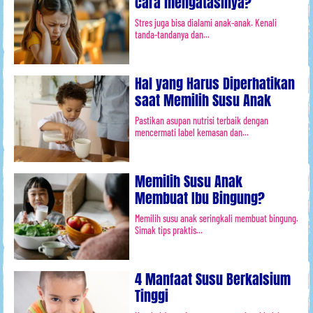
cara mengatasinya?
Stres juga bisa dialami anak-anak. Kenali
tanda-tandanya dan...
Hal yang Harus Diperhatikan
saat Memilih Susu Anak
Pastikan asupan nutrisi terbaik dengan
mencermati label kemasan dan...
Memilih Susu Anak
Membuat Ibu Bingung?
Memilih susu anak seringkali membuat bingung.
Simak tips praktis...
4 Manfaat Susu Berkalsium
Tinggi