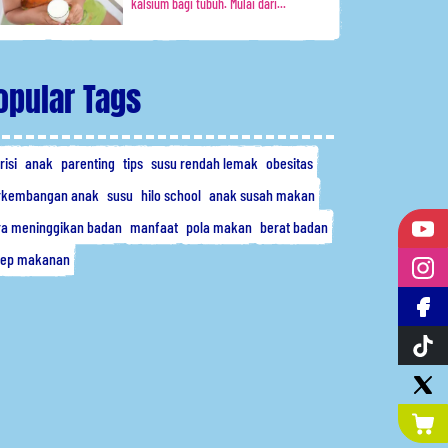
kalsium bagi tubuh. Mulai dari...
opular Tags
risi
anak
parenting
tips
susu rendah lemak
obesitas
rkembangan anak
susu
hilo school
anak susah makan
ra meninggikan badan
manfaat
pola makan
berat badan
sep makanan