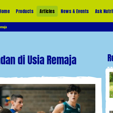
Home
Products
Articles
News & Events
Ask Nutri
emaja
R
dan di Usia Remaja