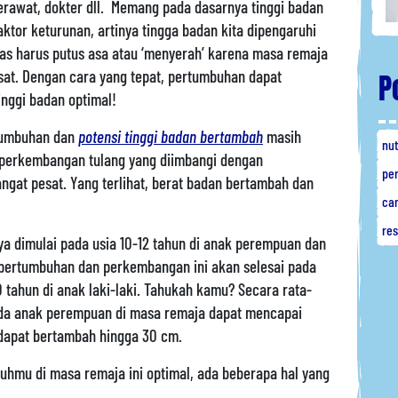
, perawat, dokter dll. Memang pada dasarnya tinggi badan
ktor keturunan, artinya tingga badan kita dipengaruhi
ntas harus putus asa atau ‘menyerah’ karena masa remaja
t. Dengan cara yang tepat, pertumbuhan dapat
P
nggi badan optimal!
tumbuhan dan
potensi tinggi badan bertambah
masih
nut
 perkembangan tulang yang diimbangi dengan
pe
ngat pesat. Yang terlihat, berat badan bertambah dan
ca
re
ya dimulai pada usia 10-12 tahun di anak perempuan dan
es pertumbuhan dan perkembangan ini akan selesai pada
0 tahun di anak laki-laki. Tahukah kamu? Secara rata-
pada anak perempuan di masa remaja dapat mencapai
n dapat bertambah hingga 30 cm.
hmu di masa remaja ini optimal, ada beberapa hal yang