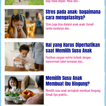
bagi masa depan. Mulai dari...
Stres pada anak: bagaimana
cara mengatasinya?
Stres juga bisa dialami anak-anak. Kenali
tanda-tandanya dan...
Hal yang Harus Diperhatikan
saat Memilih Susu Anak
Pastikan asupan nutrisi terbaik dengan
mencermati label kemasan dan...
Memilih Susu Anak
Membuat Ibu Bingung?
Memilih susu anak seringkali membuat bingung.
Simak tips praktis...