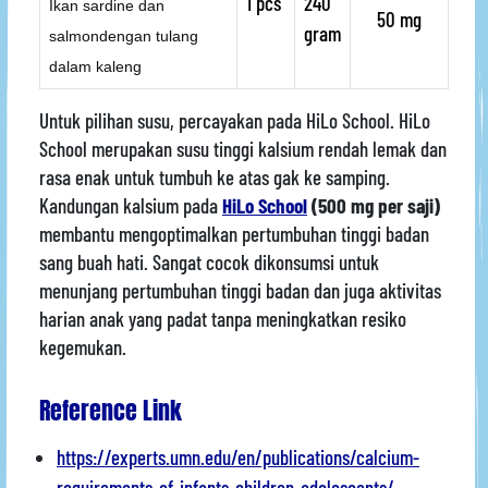
1 pcs
240
Ikan sardine dan
50 mg
gram
salmondengan tulang
dalam kaleng
Untuk pilihan susu, percayakan pada HiLo School. HiLo
School merupakan susu tinggi kalsium rendah lemak dan
rasa enak untuk tumbuh ke atas gak ke samping.
Kandungan kalsium pada
HiLo School
(500 mg per saji)
membantu mengoptimalkan pertumbuhan tinggi badan
sang buah hati. Sangat cocok dikonsumsi untuk
menunjang pertumbuhan tinggi badan dan juga aktivitas
harian anak yang padat tanpa meningkatkan resiko
kegemukan.
Reference Link
https://experts.umn.edu/en/publications/calcium-
requirements-of-infants-children-adolescents/