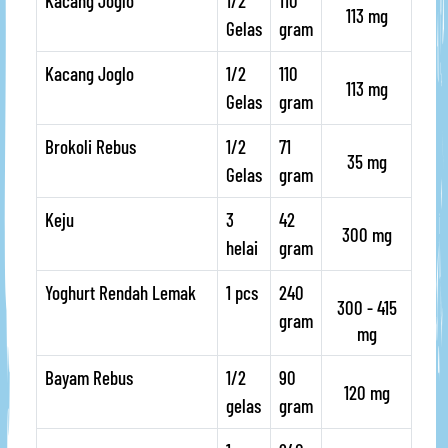
Kacang Joglo
1/2
110
113 mg
Gelas
gram
Kacang Joglo
1/2
110
113 mg
Gelas
gram
Brokoli Rebus
1/2
71
35 mg
Gelas
gram
Keju
3
42
300 mg
helai
gram
Yoghurt Rendah Lemak
1 pcs
240
300 - 415
gram
mg
Bayam Rebus
1/2
90
120 mg
gelas
gram