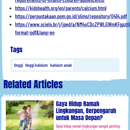
https://kidshealth.org/en/parents/calcium.html
https://perpustakaan.pom.go.id/slims/repository/0414.pdf
https://www.scielo.br/j/jped/a/NM4xCDcZPWLGWmKFgpzh
format=pdf&lang=en
Tags
tinggi
tinggi kalsium
kalsium anak
Related Articles
Gaya Hidup Ramah
Lingkungan, Berpengaruh
untuk Masa Depan?
Gaya hidup ramah lingkungan sangat penting